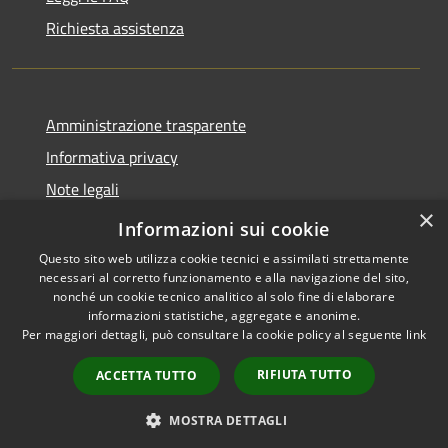
Richiesta assistenza
Amministrazione trasparente
Informativa privacy
Note legali
×
Dichiarazione di accessibilità
Informazioni sui cookie
Questo sito web utilizza cookie tecnici e assimilati strettamente
necessari al corretto funzionamento e alla navigazione del sito,
nonché un cookie tecnico analitico al solo fine di elaborare
informazioni statistiche, aggregate e anonime.
RSS
Copyright © 2026 • Comune di
Per maggiori dettagli, può consultare la cookie policy al seguente
link
Accessibilità
Marliana • Powered by
Privacy
Municipium
Accesso
•
RIFIUTA TUTTO
ACCETTA TUTTO
Cookie
redazione
Mappa del sito
MOSTRA DETTAGLI