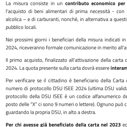
La misura consiste in un
contributo economico per 
l'acquisto di beni alimentari di prima necessità - con 
alcolica – e di carburanti, nonché, in alternativa a questi
pubblico locali.
Nei prossimi giorni i beneficiari della misura indicati
2024, riceveranno formale comunicazione in merito all'
Il primo acquisto, finalizzato all’attivazione della cart
2024. La quota presente sulla carta dovrà essere
interam
Per verificare se il cittadino è beneficiario della Cart
numero di protocollo DSU ISEE 2024 (ultima DSU valida 
protocollo della DSU ISEE è un codice alfanumerico 
posto delle “X” ci sono 9 numeri o lettere). Ognuno può 
guardando la propria DSU, in alto a destra.
Per chi avesse già beneficiato della carta nel 2023
e