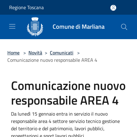
Salta al contenuto principale
Regione Toscana
Comune di Marliana
Home
>
Novità
>
Comunicati
>
Comunicazione nuovo responsabile AREA 4
Comunicazione nuovo
responsabile AREA 4
Da lunedì 15 gennaio entra in servizio il nuovo
responsabile area 4 settore servizio tecnico gestione
del territorio e del patrimonio, lavori pubblici,
progettazioni e sport lavori pubblici