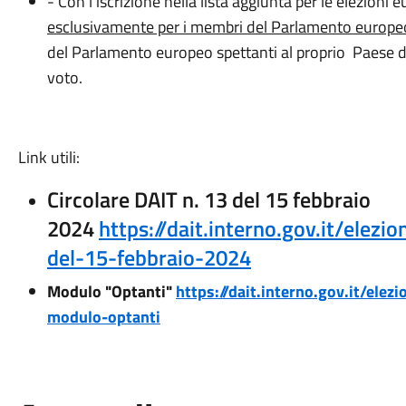
- Con l'iscrizione nella lista aggiunta per le elezioni
esclusivamente per i membri del Parlamento europeo s
del Parlamento europeo spettanti al proprio Paese di or
voto.
Link utili:
Circolare DAIT n. 13 del 15 febbraio
2024
https://dait.interno.gov.it/elezio
del-15-febbraio-2024
Modulo "Optanti"
https://dait.interno.gov.it/el
modulo-optanti