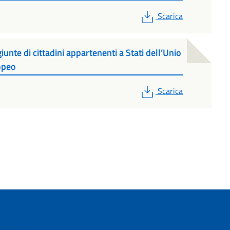
PDF
Scarica
ggiunte di cittadini appartenenti a Stati dell’Unio
opeo
PDF
Scarica