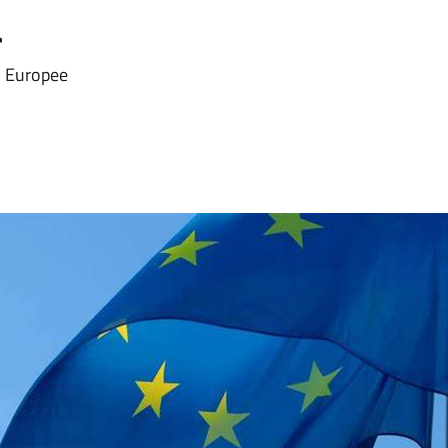
a
i Europee