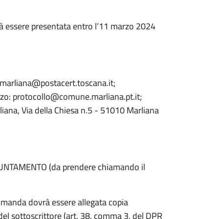
vrà essere presentata entro l’11 marzo 2024
C: marliana@postacert.toscana.it;
izzo: protocollo@comune.marliana.pt.it;
iana, Via della Chiesa n.5 - 51010 Marliana
PPUNTAMENTO (da prendere chiamando il
domanda dovrà essere allegata copia
del sottoscrittore (art. 38, comma 3, del DPR