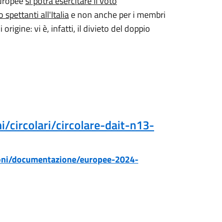
 europee
si potrà esercitare il voto
pettanti all'Italia
e non anche per i membri
igine: vi è, infatti, il divieto del doppio
ni/circolari/circolare-dait-n13-
ezioni/documentazione/europee-2024-