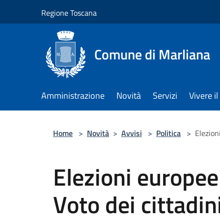
Salta al contenuto principale
Regione Toscana
Comune di Marliana
Amministrazione
Novità
Servizi
Vivere 
Home
>
Novità
>
Avvisi
>
Politica
>
Elezion
Elezioni europee
Voto dei cittadin