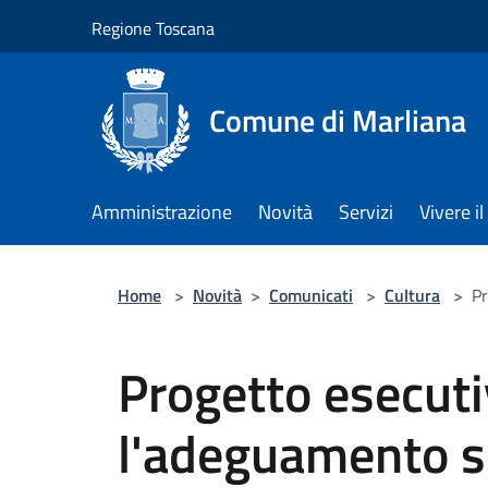
Salta al contenuto principale
Regione Toscana
Comune di Marliana
Amministrazione
Novità
Servizi
Vivere 
Home
>
Novità
>
Comunicati
>
Cultura
>
Pr
Progetto esecuti
l'adeguamento si