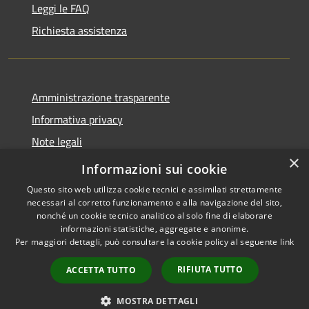
Leggi le FAQ
Richiesta assistenza
Amministrazione trasparente
Informativa privacy
Note legali
×
Dichiarazione di accessibilità
Informazioni sui cookie
Questo sito web utilizza cookie tecnici e assimilati strettamente
necessari al corretto funzionamento e alla navigazione del sito,
nonché un cookie tecnico analitico al solo fine di elaborare
informazioni statistiche, aggregate e anonime.
RSS
Copyright © 2026 • Comune di
Per maggiori dettagli, può consultare la cookie policy al seguente
link
Accessibilità
Marliana • Powered by
Privacy
Municipium
Accesso
•
RIFIUTA TUTTO
ACCETTA TUTTO
Cookie
redazione
Mappa del sito
MOSTRA DETTAGLI