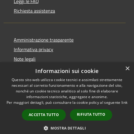
Leggi le FAQ
Richiesta assistenza
Amministrazione trasparente
Informativa privacy
Note legali
×
Dichiarazione di accessibilità
Informazioni sui cookie
Questo sito web utilizza cookie tecnici e assimilati strettamente
necessari al corretto funzionamento e alla navigazione del sito,
nonché un cookie tecnico analitico al solo fine di elaborare
informazioni statistiche, aggregate e anonime.
RSS
Copyright © 2026 • Comune di
Per maggiori dettagli, può consultare la cookie policy al seguente
link
Accessibilità
Marliana • Powered by
Privacy
Municipium
Accesso
•
RIFIUTA TUTTO
ACCETTA TUTTO
Cookie
redazione
Mappa del sito
MOSTRA DETTAGLI