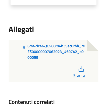
Allegati
6m42ic4r4g6v88rs4h39sc0rhh_M
ES00000007062023_469742_o0
00059
PDF
Scarica
Contenuti correlati