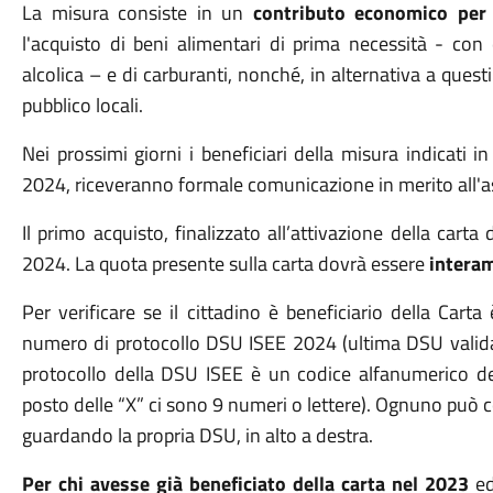
La misura consiste in un
contributo economico per 
l'acquisto di beni alimentari di prima necessità - con 
alcolica – e di carburanti, nonché, in alternativa a questi
pubblico locali.
Nei prossimi giorni i beneficiari della misura indicati
2024, riceveranno formale comunicazione in merito all'
Il primo acquisto, finalizzato all’attivazione della cart
2024. La quota presente sulla carta dovrà essere
interam
Per verificare se il cittadino è beneficiario della Cart
numero di protocollo DSU ISEE 2024 (ultima DSU valida 
protocollo della DSU ISEE è un codice alfanumerico 
posto delle “X” ci sono 9 numeri o lettere). Ognuno può 
guardando la propria DSU, in alto a destra.
Per chi avesse già beneficiato della carta nel 2023
e